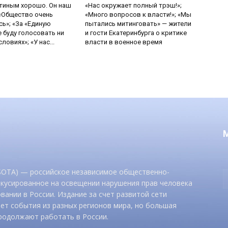
утиным хорошо. Он наш
«Нас окружает полный трэш!»;
 «Общество очень
«Много вопросов к власти!»; «Мы
ь»; «За «Единую
пытались митинговать» — жители
е буду голосовать ни
и гости Екатеринбурга о критике
ловиях»; «У нас...
власти в военное время
 SOTA) — российское независимое общественно-
окусированное на освещении нарушения прав человека
вании в России. Издание за счет развитой сети
ет события из разных регионов мира, но большая
родолжают работать в России.