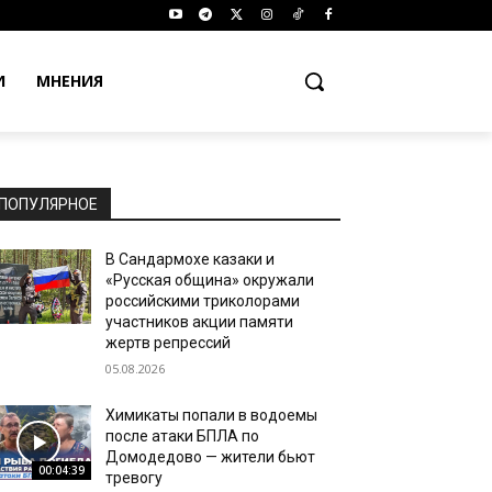
И
МНЕНИЯ
ПОПУЛЯРНОЕ
В Сандармохе казаки и
«Русская община» окружали
российскими триколорами
участников акции памяти
жертв репрессий
05.08.2026
Химикаты попали в водоемы
после атаки БПЛА по
Домодедово — жители бьют
00:04:39
тревогу