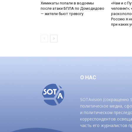
Химикаты попали в водоемы
«Нам и с П
после атаки БПЛА по Домодедово
человек!»;
— жители бьют тревогу
раскололос
Россию я н
при каких ус
О НАС
SOTAvision (сокращенно
политическое медиа, сф
и политическом преследо
корреспондентов освеща
часть его журналистов п