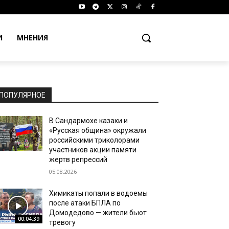
И
МНЕНИЯ
ПОПУЛЯРНОЕ
В Сандармохе казаки и
«Русская община» окружали
российскими триколорами
участников акции памяти
жертв репрессий
05.08.2026
Химикаты попали в водоемы
после атаки БПЛА по
Домодедово — жители бьют
00:04:39
тревогу