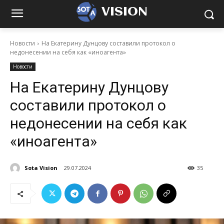
VISION
Новости
На Екатерину Дунцову составили протокол о
недонесении на себя как «иноагента»
Новости
На Екатерину Дунцову
составили протокол о
недонесении на себя как
«иноагента»
Sota Vision
29.07.2024
35