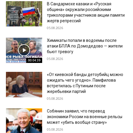
В Сандармохе казаки и «Русская
община» окружали российскими
триколорами участников акции памяти
жертв репрессий
05.08.2026
Химикаты попали в водоемы после
атаки БПЛА по Домодедово — жители
бьют тревогу
05.08.2026
00:04:39
«От киевской банды детоубийц можно
ожидать чего угодно». Памфилова
встретилась с Путиным после
жеребьевки партий
05.08.2026
Собянин заявил, что перевод
экономики России на военные рельсы
может «убить вообще страну»
05.08.2026