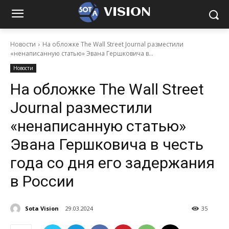
VISION
Новости
На обложке The Wall Street Journal разместили
«ненаписанную статью» Эвана Гершковича в...
Новости
На обложке The Wall Street
Journal разместили
«ненаписанную статью»
Эвана Гершковича в честь
года со дня его задержания
в России
Sota Vision
29.03.2024
35