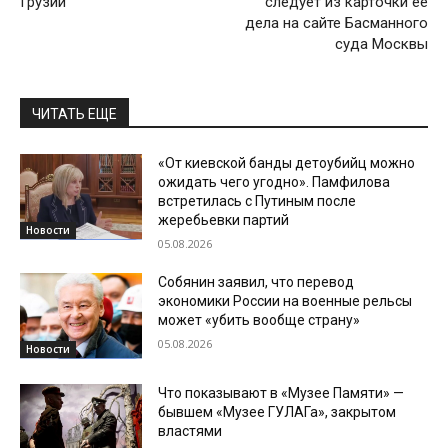
Грузии
следует из карточки ее
дела на сайте Басманного
суда Москвы
ЧИТАТЬ ЕЩЕ
«От киевской банды детоубийц можно
ожидать чего угодно». Памфилова
встретилась с Путиным после
жеребьевки партий
Новости
05.08.2026
Собянин заявил, что перевод
экономики России на военные рельсы
может «убить вообще страну»
05.08.2026
Новости
Что показывают в «Музее Памяти» —
бывшем «Музее ГУЛАГа», закрытом
властями