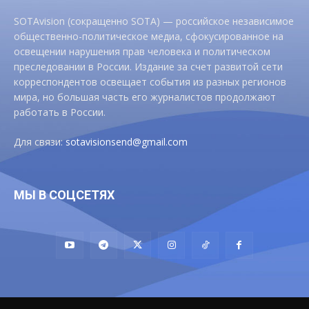
SOTAvision (сокращенно SOTA) — российское независимое
общественно-политическое медиа, сфокусированное на
освещении нарушения прав человека и политическом
преследовании в России. Издание за счет развитой сети
корреспондентов освещает события из разных регионов
мира, но большая часть его журналистов продолжают
работать в России.
Для связи:
sotavisionsend@gmail.com
МЫ В СОЦСЕТЯХ