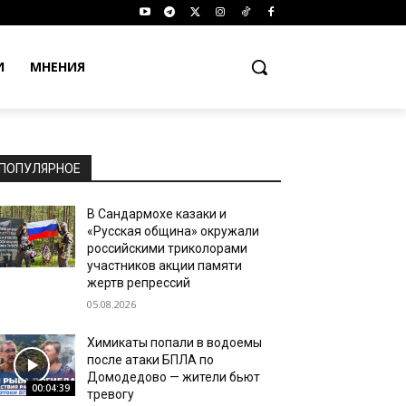
И
МНЕНИЯ
ПОПУЛЯРНОЕ
В Сандармохе казаки и
«Русская община» окружали
российскими триколорами
участников акции памяти
жертв репрессий
05.08.2026
Химикаты попали в водоемы
после атаки БПЛА по
Домодедово — жители бьют
00:04:39
тревогу