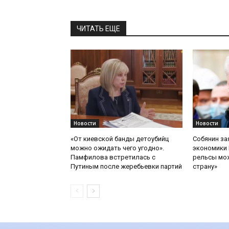
ЧИТАТЬ ЕЩЕ
Новости
Новости
«От киевской банды детоубийц
Собянин за
можно ожидать чего угодно».
экономики 
Памфилова встретилась с
рельсы мож
Путиным после жеребьевки партий
страну»