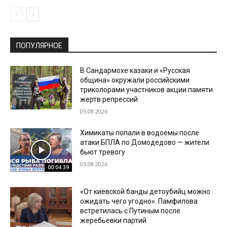
ПОПУЛЯРНОЕ
В Сандармохе казаки и «Русская
община» окружали российскими
триколорами участников акции памяти
жертв репрессий
05.08.2026
Химикаты попали в водоемы после
атаки БПЛА по Домодедово — жители
бьют тревогу
05.08.2026
00:04:39
«От киевской банды детоубийц можно
ожидать чего угодно». Памфилова
встретилась с Путиным после
жеребьевки партий