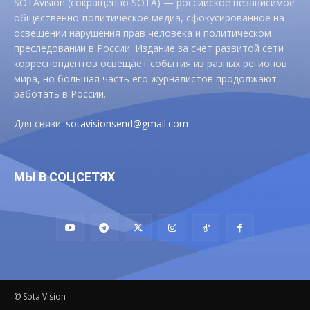
SOTAvision (сокращенно SOTA) — российское независимое
общественно-политическое медиа, сфокусированное на
освещении нарушения прав человека и политическом
преследовании в России. Издание за счет развитой сети
корреспондентов освещает события из разных регионов
мира, но большая часть его журналистов продолжают
работать в России.
Для связи:
sotavisionsend@gmail.com
МЫ В СОЦСЕТЯХ
© Sota Vision