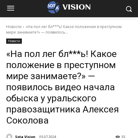
VISION
Новости
«На пол лег бл***ь! Какое положение в преступном
мире занимаете?» — появилось...
Новости
«На пол лег бл***ь! Какое
положение в преступном
мире занимаете?» —
появилось видео начала
обыска у уральского
правозащитника Алексея
Соколова
Sota Vision
05.07.2024
35