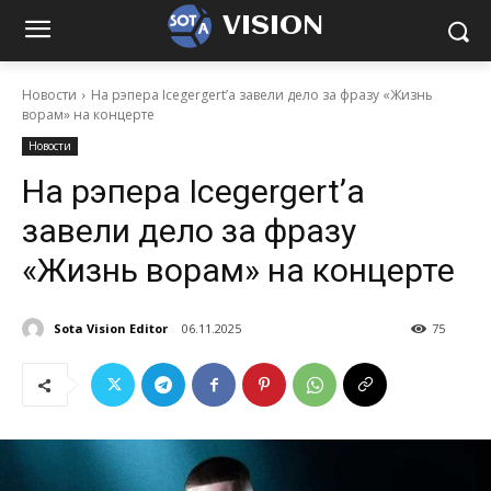
VISION
Новости
На рэпера Icegergert’а завели дело за фразу «Жизнь
ворам» на концерте
Новости
На рэпера Icegergert’а
завели дело за фразу
«Жизнь ворам» на концерте
Sota Vision Editor
06.11.2025
75