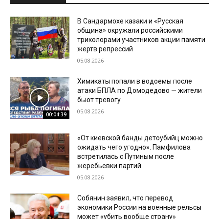
В Сандармохе казаки и «Русская
община» окружали российскими
триколорами участников акции памяти
жертв репрессий
05.08.2026
Химикаты попали в водоемы после
атаки БПЛА по Домодедово — жители
бьют тревогу
05.08.2026
00:04:39
«От киевской банды детоубийц можно
ожидать чего угодно». Памфилова
встретилась с Путиным после
жеребьевки партий
05.08.2026
Собянин заявил, что перевод
экономики России на военные рельсы
может «убить вообще страну»