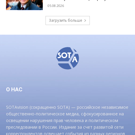
05.08.2026
Загрузить больше
О НАС
SOTAvision (сокращенно SOTA) — российское независимое
общественно-политическое медиа, сфокусированное на
освещении нарушения прав человека и политическом
преследовании в России. Издание за счет развитой сети
корреспондентов освещает события из разных регионов