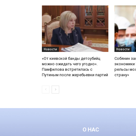
Новости
Новости
«От киевской банды детоубийц
Собянин за
можно ожидать чего угодно».
экономики 
Памфилова встретилась с
рельсы мож
Путиным после жеребьевки партий
страну»
О НАС