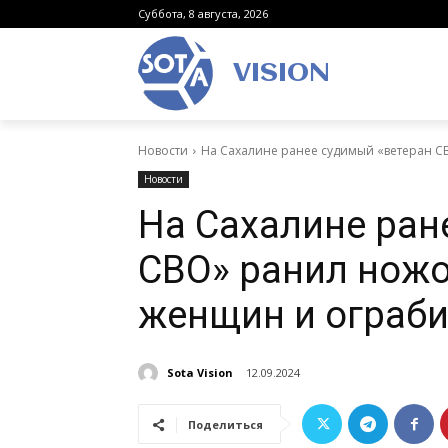
Суббота, 8 августа, 2026
VISION
Новости
На Сахалине ранее судимый «ветеран С
Новости
На Сахалине ран
СВО» ранил ножо
женщин и ограби
Sota Vision
12.09.2024
Поделиться