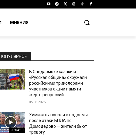
И
МНЕНИЯ
ПОПУЛЯРНОЕ
В Сандармохе казаки и
«Русская община» окружали
российскими триколорами
участников акции памяти
жертв репрессий
05.08.2026
Химикаты попали в водоемы
после атаки БПЛА по
Домодедово — жители бьют
00:04:39
тревогу