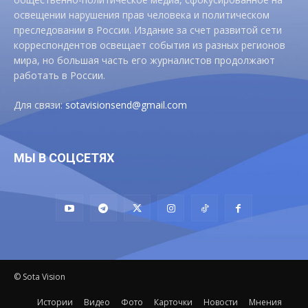
освещении нарушения прав человека и политическом
преследовании в России. Издание за счет развитой сети
корреспондентов освещает события из разных регионов
мира, но большая часть его журналистов продолжают
работать в России.
Для связи:
sotavisionsend@gmail.com
МЫ В СОЦСЕТЯХ
© Sota Vision
Истории
Видео
Фото
Карточки
Новости
Мнения