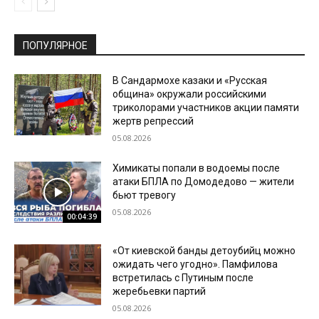
ПОПУЛЯРНОЕ
В Сандармохе казаки и «Русская
община» окружали российскими
триколорами участников акции памяти
жертв репрессий
05.08.2026
Химикаты попали в водоемы после
атаки БПЛА по Домодедово — жители
бьют тревогу
05.08.2026
00:04:39
«От киевской банды детоубийц можно
ожидать чего угодно». Памфилова
встретилась с Путиным после
жеребьевки партий
05.08.2026