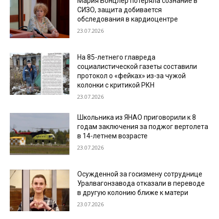
Мария Бонцлер потеряла сознание в
СИЗО, защита добивается
обследования в кардиоцентре
23.07.2026
На 85-летнего главреда
социалистической газеты составили
протокол о «фейках» из-за чужой
колонки с критикой РКН
23.07.2026
Школьника из ЯНАО приговорили к 8
годам заключения за поджог вертолета
в 14-летнем возрасте
23.07.2026
Осужденной за госизмену сотруднице
Уралвагонзавода отказали в переводе
в другую колонию ближе к матери
23.07.2026