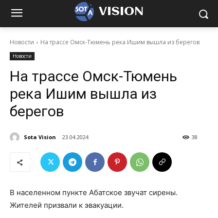
VISION
Новости
На трассе Омск-Тюмень река Ишим вышла из берегов
Новости
На трассе Омск-Тюмень
река Ишим вышла из
берегов
Sota Vision
23.04.2024
38
В населенном пункте Абатское звучат сирены.
Жителей призвали к эвакуации.