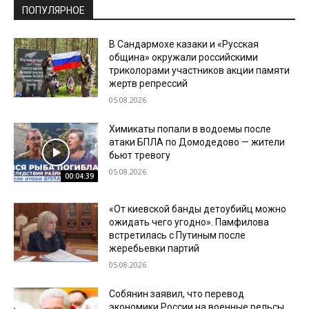
ПОПУЛЯРНОЕ
В Сандармохе казаки и «Русская
община» окружали российскими
триколорами участников акции памяти
жертв репрессий
05.08.2026
Химикаты попали в водоемы после
атаки БПЛА по Домодедово — жители
бьют тревогу
05.08.2026
00:04:39
«От киевской банды детоубийц можно
ожидать чего угодно». Памфилова
встретилась с Путиным после
жеребьевки партий
05.08.2026
Собянин заявил, что перевод
экономики России на военные рельсы