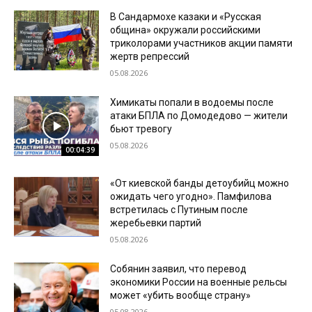
В Сандармохе казаки и «Русская
община» окружали российскими
триколорами участников акции памяти
жертв репрессий
05.08.2026
Химикаты попали в водоемы после
атаки БПЛА по Домодедово — жители
бьют тревогу
05.08.2026
00:04:39
«От киевской банды детоубийц можно
ожидать чего угодно». Памфилова
встретилась с Путиным после
жеребьевки партий
05.08.2026
Собянин заявил, что перевод
экономики России на военные рельсы
может «убить вообще страну»
05.08.2026