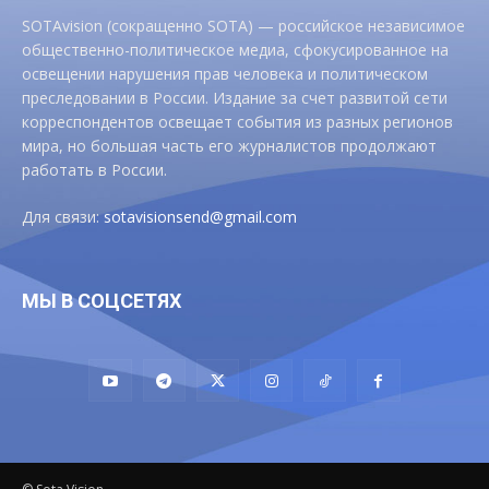
SOTAvision (сокращенно SOTA) — российское независимое
общественно-политическое медиа, сфокусированное на
освещении нарушения прав человека и политическом
преследовании в России. Издание за счет развитой сети
корреспондентов освещает события из разных регионов
мира, но большая часть его журналистов продолжают
работать в России.
Для связи:
sotavisionsend@gmail.com
МЫ В СОЦСЕТЯХ