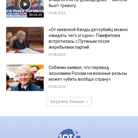
бьют тревогу
05.08.2026
00:04:39
«От киевской банды детоубийц можно
ожидать чего угодно». Памфилова
встретилась с Путиным после
жеребьевки партий
05.08.2026
Собянин заявил, что перевод
экономики России на военные рельсы
может «убить вообще страну»
05.08.2026
Загрузить больше