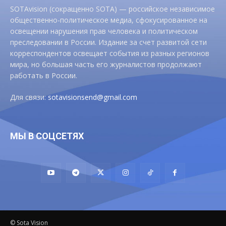
SOTAvision (сокращенно SOTA) — российское независимое
общественно-политическое медиа, сфокусированное на
освещении нарушения прав человека и политическом
преследовании в России. Издание за счет развитой сети
корреспондентов освещает события из разных регионов
мира, но большая часть его журналистов продолжают
работать в России.
Для связи:
sotavisionsend@gmail.com
МЫ В СОЦСЕТЯХ
© Sota Vision