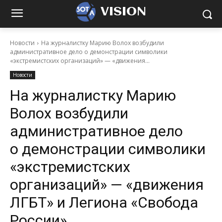
VISION
Новости
На журналистку Марию Волох возбудили
административное дело о демонстрации символики
«экстремистских организаций» — «движения...
Новости
На журналистку Марию
Волох возбудили
административное дело
о демонстрации символики
«экстремистских
организаций» — «движения
ЛГБТ» и Легиона «Свобода
России»