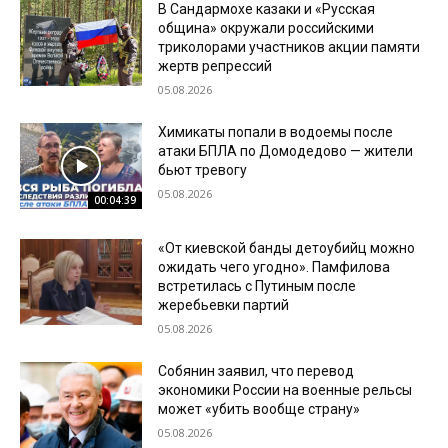
В Сандармохе казаки и «Русская
община» окружали российскими
триколорами участников акции памяти
жертв репрессий
05.08.2026
Химикаты попали в водоемы после
атаки БПЛА по Домодедово — жители
бьют тревогу
05.08.2026
00:04:39
«От киевской банды детоубийц можно
ожидать чего угодно». Памфилова
встретилась с Путиным после
жеребьевки партий
05.08.2026
Собянин заявил, что перевод
экономики России на военные рельсы
может «убить вообще страну»
05.08.2026