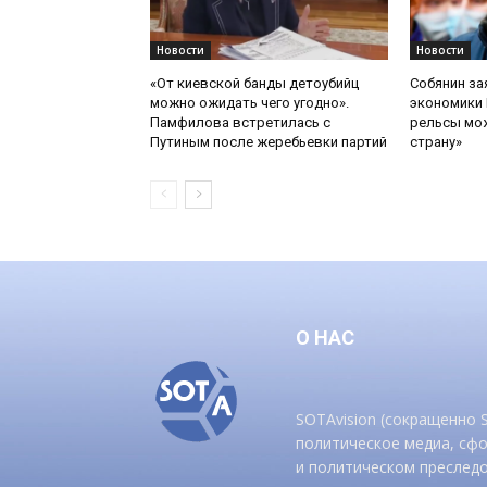
Новости
Новости
«От киевской банды детоубийц
Собянин за
можно ожидать чего угодно».
экономики 
Памфилова встретилась с
рельсы мож
Путиным после жеребьевки партий
страну»
О НАС
SOTAvision (сокращенно
политическое медиа, сф
и политическом преследо