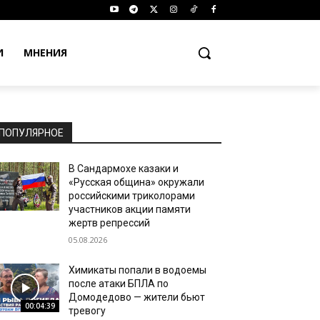
И
МНЕНИЯ
ПОПУЛЯРНОЕ
В Сандармохе казаки и
«Русская община» окружали
российскими триколорами
участников акции памяти
жертв репрессий
05.08.2026
Химикаты попали в водоемы
после атаки БПЛА по
Домодедово — жители бьют
00:04:39
тревогу