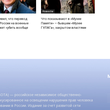
Новости
явил, что перевод
Что показывают в «Музее
России на военные
Памяти» — бывшем «Музее
ет «убить вообще
ГУЛАГа», закрытом властями
 SOTA) — российское независимое общественно-
окусированное на освещении нарушения прав человека
вании в России. Издание за счет развитой сети