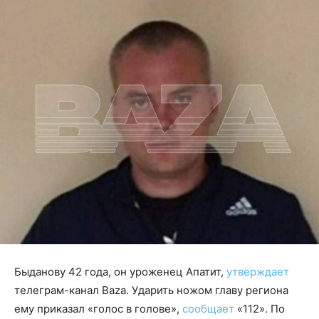
Быданову 42 года, он уроженец Апатит,
утверждает
телеграм-канал Baza. Ударить ножом главу региона
ему приказал «голос в голове»,
сообщает
«112». По