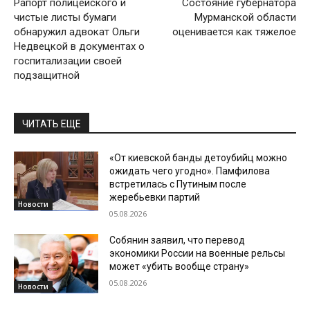
Рапорт полицейского и
Состояние губернатора
чистые листы бумаги
Мурманской области
обнаружил адвокат Ольги
оценивается как тяжелое
Недвецкой в документах о
госпитализации своей
подзащитной
ЧИТАТЬ ЕЩЕ
«От киевской банды детоубийц можно
ожидать чего угодно». Памфилова
встретилась с Путиным после
жеребьевки партий
Новости
05.08.2026
Собянин заявил, что перевод
экономики России на военные рельсы
может «убить вообще страну»
05.08.2026
Новости