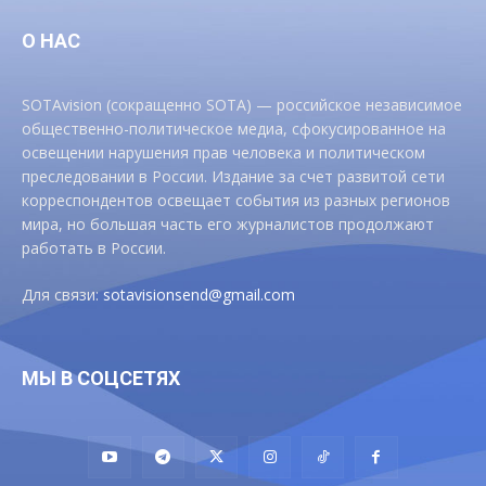
О НАС
SOTAvision (сокращенно SOTA) — российское независимое
общественно-политическое медиа, сфокусированное на
освещении нарушения прав человека и политическом
преследовании в России. Издание за счет развитой сети
корреспондентов освещает события из разных регионов
мира, но большая часть его журналистов продолжают
работать в России.
Для связи:
sotavisionsend@gmail.com
МЫ В СОЦСЕТЯХ