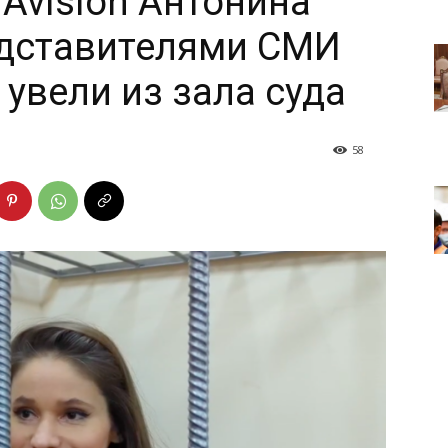
Avision Антонина
едставителями СМИ
ё увели из зала суда
58