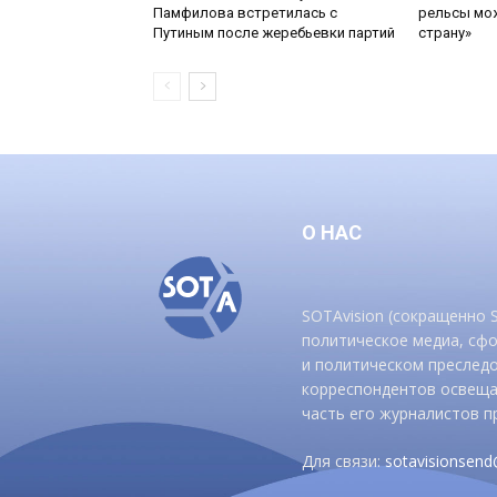
Памфилова встретилась с
рельсы мож
Путиным после жеребьевки партий
страну»
О НАС
SOTAvision (сокращенно
политическое медиа, сф
и политическом преследо
корреспондентов освеща
часть его журналистов п
Для связи:
sotavisionsen