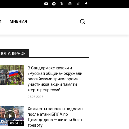
И
МНЕНИЯ
ПОПУЛЯРНОЕ
В Сандармохе казаки и
«Русская община» окружали
российскими триколорами
участников акции памяти
жертв репрессий
05.08.2026
Химикаты попали в водоемы
после атаки БПЛА по
Домодедово — жители бьют
00:04:39
тревогу