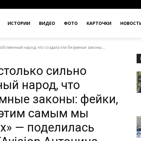
ИСТОРИИ
ВИДЕО
ФОТО
КАРТОЧКИ
НОВОСТ
обственный народ, что создала эти безумные законы:...
столько сильно
ный народ, что
умные законы: фейки,
 этим самым мы
их» — поделилась