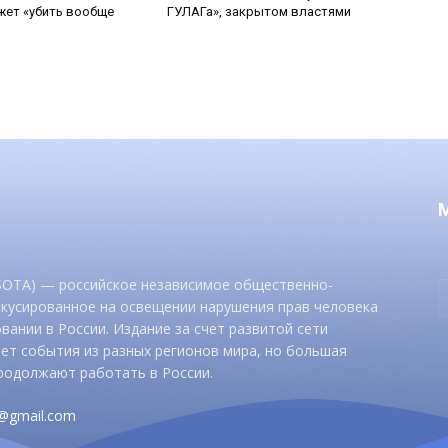
ет «убить вообще
ГУЛАГа», закрытом властями
 SOTA) — российское независимое общественно-
окусированное на освещении нарушения прав человека
вании в России. Издание за счет развитой сети
ет события из разных регионов мира, но большая
родолжают работать в России.
d@gmail.com