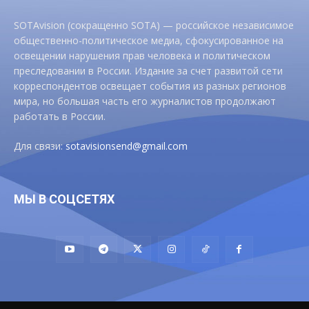
SOTAvision (сокращенно SOTA) — российское независимое
общественно-политическое медиа, сфокусированное на
освещении нарушения прав человека и политическом
преследовании в России. Издание за счет развитой сети
корреспондентов освещает события из разных регионов
мира, но большая часть его журналистов продолжают
работать в России.
Для связи:
sotavisionsend@gmail.com
МЫ В СОЦСЕТЯХ