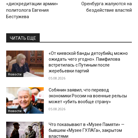
«дискредитации армии»
Оренбурга жалуются на
политолога Евгения
бездействие властей
Бестужева
ЧИТАТЬ ЕЩЕ
«От киевской банды детоубийц можно
ожидать чего угодно». Памфилова
встретилась с Путиным после
жеребьевки партий
Новости
05.08.2026
Собянин заявил, что перевод
экономики России на военные рельсы
может «убить вообще страну»
05.08.2026
Новости
Что показывают в «Музее Памяти» —
бывшем «Музее ГУЛАГа», закрытом
властями