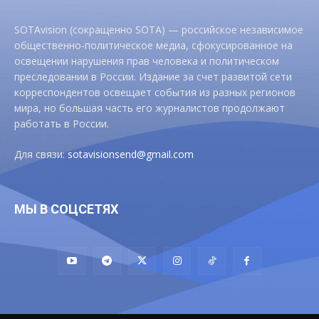
SOTAvision (сокращенно SOTA) — российское независимое
общественно-политическое медиа, сфокусированное на
освещении нарушения прав человека и политическом
преследовании в России. Издание за счет развитой сети
корреспондентов освещает события из разных регионов
мира, но большая часть его журналистов продолжают
работать в России.
Для связи:
sotavisionsend@gmail.com
МЫ В СОЦСЕТЯХ