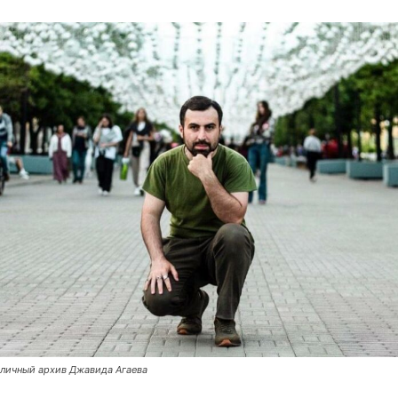
личный архив Джавида Агаева