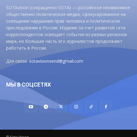
SOTAvision (сокращенно SOTA) — российское независимое
общественно-политическое медиа, сфокусированное на
освещении нарушения прав человека и политическом
преследовании в России. Издание за счет развитой сети
корреспондентов освещает события из разных регионов
мира, но большая часть его журналистов продолжают
работать в России.
Для связи:
sotavisionsend@gmail.com
МЫ В СОЦСЕТЯХ