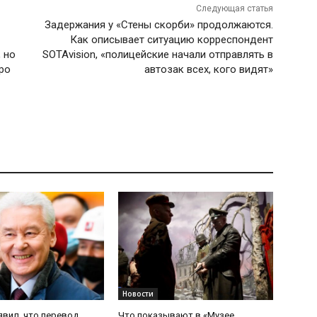
Следующая статья
Задержания у «Стены скорби» продолжаются.
Как описывает ситуацию корреспондент
 но
SOTAvision, «полицейские начали отправлять в
бро
автозак всех, кого видят»
Новости
явил, что перевод
Что показывают в «Музее