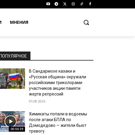
И
МНЕНИЯ
ПОПУЛЯРНОЕ
В Сандармохе казаки и
«Русская община» окружали
российскими триколорами
участников акции памяти
жертв репрессий
05.08.2026
Химикаты попали в водоемы
после атаки БПЛА по
Домодедово — жители бьют
00:04:39
тревогу