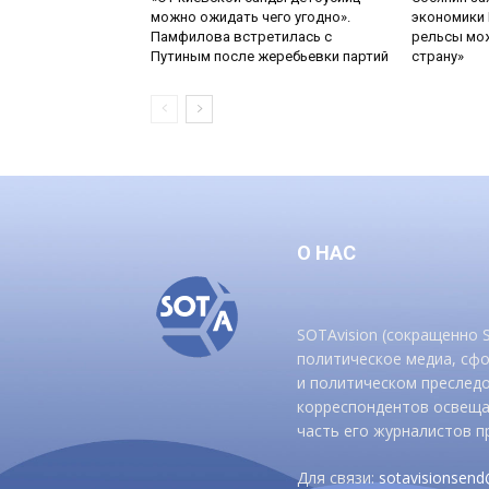
можно ожидать чего угодно».
экономики 
Памфилова встретилась с
рельсы мож
Путиным после жеребьевки партий
страну»
О НАС
SOTAvision (сокращенно
политическое медиа, сф
и политическом преследо
корреспондентов освеща
часть его журналистов п
Для связи:
sotavisionsen