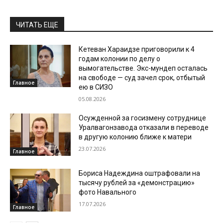
ЧИТАТЬ ЕЩЕ
Кетеван Хараидзе приговорили к 4
годам колонии по делу о
вымогательстве. Экс-мундеп осталась
на свободе — суд зачел срок, отбытый
Главное
ею в СИЗО
05.08.2026
Осужденной за госизмену сотруднице
Уралвагонзавода отказали в переводе
в другую колонию ближе к матери
23.07.2026
Главное
Бориса Надеждина оштрафовали на
тысячу рублей за «демонстрацию»
фото Навального
17.07.2026
Главное