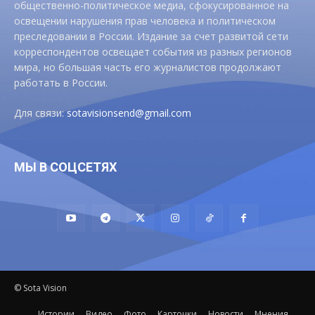
общественно-политическое медиа, сфокусированное на
освещении нарушения прав человека и политическом
преследовании в России. Издание за счет развитой сети
корреспондентов освещает события из разных регионов
мира, но большая часть его журналистов продолжают
работать в России.
Для связи:
sotavisionsend@gmail.com
МЫ В СОЦСЕТЯХ
© Sota Vision
Истории
Видео
Фото
Карточки
Новости
Мнения