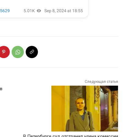
Следующая статья
 в
В Петербурге суд отстранил члена комиссии