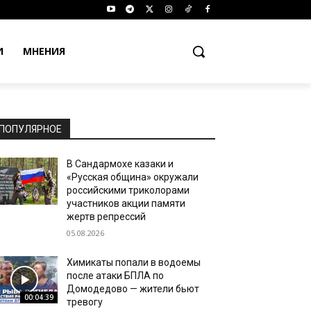
И
МНЕНИЯ
ПОПУЛЯРНОЕ
В Сандармохе казаки и
«Русская община» окружали
российскими триколорами
участников акции памяти
жертв репрессий
05.08.2026
Химикаты попали в водоемы
после атаки БПЛА по
Домодедово — жители бьют
00:04:39
тревогу