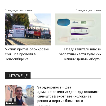
Предыдущая статья
Следующая статья
Митинг против блокировки
Представители власти
YouTube провели в
запретили части тульских
Новосибирске
клиник делать аборты
ЧИТАТЬ ЕЩЕ
За один репост — два
административных дела: суд оставил в
силе штраф экс-главе «Яблока» за
репост интервью Явлинского
Мнения