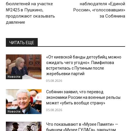
бюллетеней на участке
наблюдателя «Единой
№2425 в Пушкино,
России», «голосовавших»
продолжают оказывать
за Собянина
давление
ЧИТАТЬ ЕЩЕ
«От киевской банды детоубийц можно
ожидать чего угодно». Памфилова
встретилась с Путиным после
жеребьевки партий
Новости
05.08.2026
Собянин заявил, что перевод
экономики России на военные рельсы
может «убить вообще страну»
05.08.2026
Новости
Что показывают в «Музее Памяти» —
бывшем «Музее ГУЛАГа», закрытом