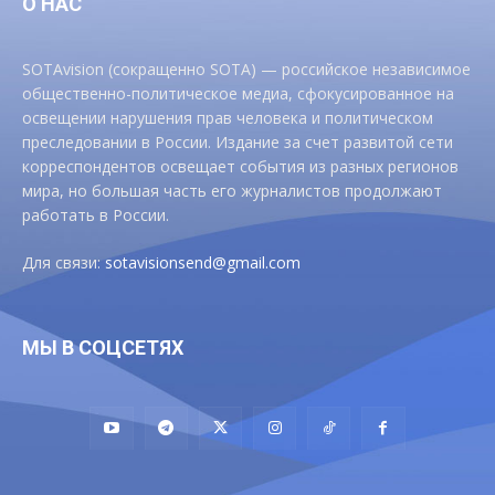
О НАС
SOTAvision (сокращенно SOTA) — российское независимое
общественно-политическое медиа, сфокусированное на
освещении нарушения прав человека и политическом
преследовании в России. Издание за счет развитой сети
корреспондентов освещает события из разных регионов
мира, но большая часть его журналистов продолжают
работать в России.
Для связи:
sotavisionsend@gmail.com
МЫ В СОЦСЕТЯХ