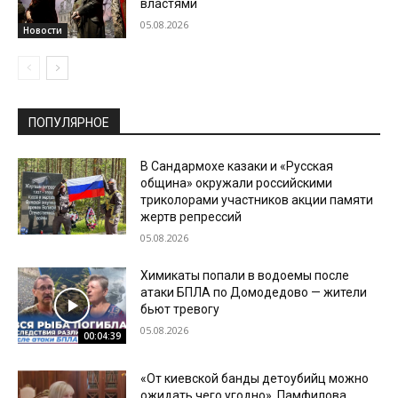
властями
05.08.2026
Новости
ПОПУЛЯРНОЕ
В Сандармохе казаки и «Русская
община» окружали российскими
триколорами участников акции памяти
жертв репрессий
05.08.2026
Химикаты попали в водоемы после
атаки БПЛА по Домодедово — жители
бьют тревогу
05.08.2026
00:04:39
«От киевской банды детоубийц можно
ожидать чего угодно». Памфилова