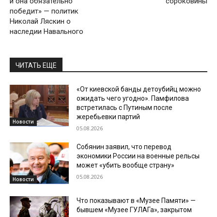
и она обязательно
сороковины
победит» — политик
Николай Ляскин о
наследии Навального
ЧИТАТЬ ЕЩЕ
«От киевской банды детоубийц можно
ожидать чего угодно». Памфилова
встретилась с Путиным после
жеребьевки партий
Новости
05.08.2026
Собянин заявил, что перевод
экономики России на военные рельсы
может «убить вообще страну»
05.08.2026
Новости
Что показывают в «Музее Памяти» —
бывшем «Музее ГУЛАГа», закрытом