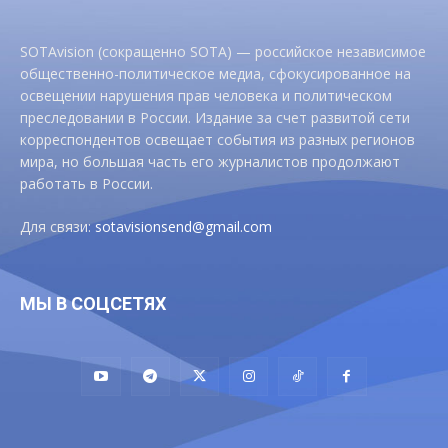
SOTAvision (сокращенно SOTA) — российское независимое
общественно-политическое медиа, сфокусированное на
освещении нарушения прав человека и политическом
преследовании в России. Издание за счет развитой сети
корреспондентов освещает события из разных регионов
мира, но большая часть его журналистов продолжают
работать в России.
Для связи:
sotavisionsend@gmail.com
МЫ В СОЦСЕТЯХ