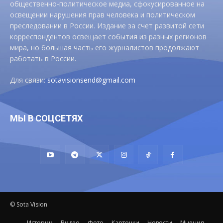
общественно-политическое медиа, сфокусированное на
освещении нарушения прав человека и политическом
преследовании в России. Издание за счет развитой сети
корреспондентов освещает события из разных регионов
мира, но большая часть его журналистов продолжают
работать в России.
Для связи:
sotavisionsend@gmail.com
МЫ В СОЦСЕТЯХ
© Sota Vision
Истории
Видео
Фото
Карточки
Новости
Мнения