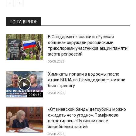
ПОПУЛЯРНОЕ
В Сандармохе казаки и «Русская
община» окружали российскими
триколорами участников акции памяти
жертв репрессий
05.08.2026
Химикаты попали в водоемы после
атаки БПЛА по Домодедово — жители
бьют тревогу
05.08.2026
00:04:39
«От киевской банды детоубийц можно
ожидать чего угодно». Памфилова
встретилась с Путиным после
жеребьевки партий
05.08.2026