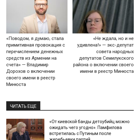
«Поводом, я думаю, стала
«Не ждала, но и не
примитивная провокация с
удивлена!» — экс-депутат
перечислением денежных
совета народных
средств из Армении на
депутатов Семилукского
счета» — Владимир
района о включении своего
Дорохов о включении
имени в реестр Минюста
своего имени в реестр
Минюста
ЧИТАТЬ ЕЩЕ
«От киевской банды детоубийц можно
ожидать чего угодно». Памфилова
встретилась с Путиным после
жеребьевки партий