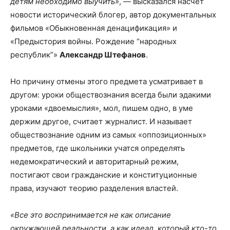
детям необходимо выучить»
, — высказался насчет
новости исторический блогер, автор документальных
фильмов «Обыкновенная денацификация» и
«Предыстория войны. Рождение “народных
республик”»
Александр Штефанов
.
Но причину отмены этого предмета усматривает в
другом: уроки обществознания всегда были эдакими
уроками «двоемыслия», мол, пишем одно, в уме
держим другое, считает журналист. И называет
обществознание одним из самых «оппозиционных»
предметов, где школьники учатся определять
недемократический и авторитарный режим,
постигают свои гражданские и конституционные
права, изучают теорию разделения властей.
«Все это воспринимается не как описание
окружающей реальности, а как идеал, который кто-то