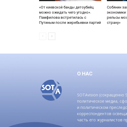
«От киевской банды детоубийц
Собянин за
можно ожидать чего угодно».
экономики 
Памфилова встретилась с
рельсы мож
Путиным после жеребьевки партий
страну»
О НАС
SOTAvision (сокращенно
политическое медиа, сф
и политическом преследо
корреспондентов освеща
часть его журналистов п