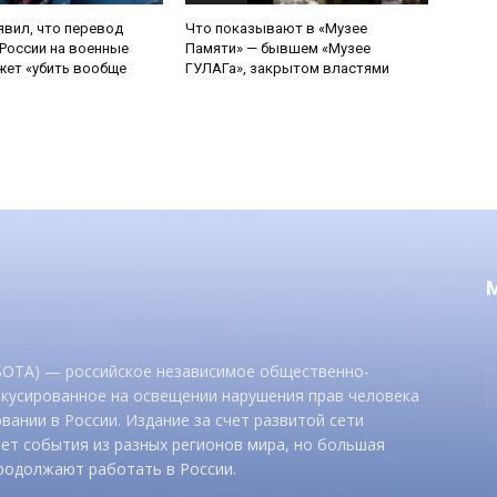
явил, что перевод
Что показывают в «Музее
России на военные
Памяти» — бывшем «Музее
ет «убить вообще
ГУЛАГа», закрытом властями
 SOTA) — российское независимое общественно-
окусированное на освещении нарушения прав человека
вании в России. Издание за счет развитой сети
ет события из разных регионов мира, но большая
родолжают работать в России.