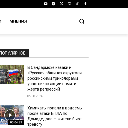
И
МНЕНИЯ
ПОПУЛЯРНОЕ
В Сандармохе казаки и
«Русская община» окружали
российскими триколорами
участников акции памяти
жертв репрессий
05.08.2026
Химикаты попали в водоемы
после атаки БПЛА по
Домодедово — жители бьют
00:04:39
тревогу