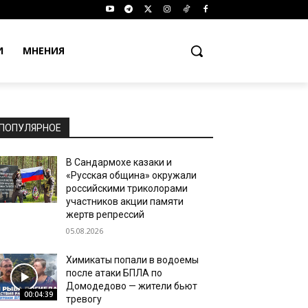
И
МНЕНИЯ
ПОПУЛЯРНОЕ
В Сандармохе казаки и
«Русская община» окружали
российскими триколорами
участников акции памяти
жертв репрессий
05.08.2026
Химикаты попали в водоемы
после атаки БПЛА по
Домодедово — жители бьют
00:04:39
тревогу