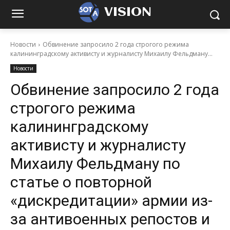
VISION
Новости
Обвинение запросило 2 года строгого режима
калининградскому активисту и журналисту Михаилу Фельдману...
Новости
Обвинение запросило 2 года
строгого режима
калининградскому
активисту и журналисту
Михаилу Фельдману по
статье о повторной
«дискредитации» армии из-
за антивоенных репостов и