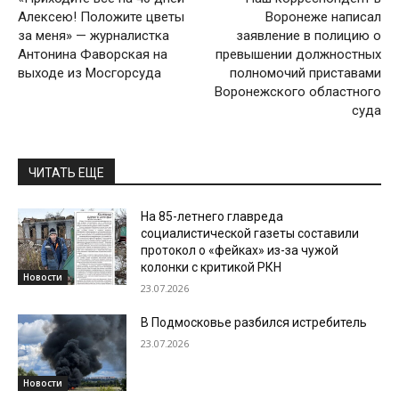
Алексею! Положите цветы
Воронеже написал
за меня» — журналистка
заявление в полицию о
Антонина Фаворская на
превышении должностных
выходе из Мосгорсуда
полномочий приставами
Воронежского областного
суда
ЧИТАТЬ ЕЩЕ
На 85-летнего главреда
социалистической газеты составили
протокол о «фейках» из-за чужой
колонки с критикой РКН
Новости
23.07.2026
В Подмосковье разбился истребитель
23.07.2026
Новости