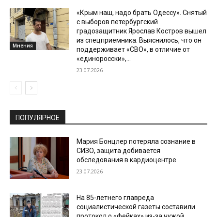
«Крым наш, надо брать Одессу». Снятый
с выборов петербургский
градозащитник Ярослав Костров вышел
из спецприемника. Выяснилось, что он
Мнения
поддерживает «СВО», в отличие от
«единоросски»,...
23.07.2026
ПОПУЛЯРНОЕ
Мария Бонцлер потеряла сознание в
СИЗО, защита добивается
обследования в кардиоцентре
23.07.2026
На 85-летнего главреда
социалистической газеты составили
протокол о «фейках» из-за чужой