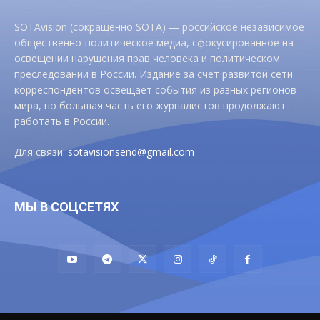
SOTAvision (сокращенно SOTA) — российское независимое
общественно-политическое медиа, сфокусированное на
освещении нарушения прав человека и политическом
преследовании в России. Издание за счет развитой сети
корреспондентов освещает события из разных регионов
мира, но большая часть его журналистов продолжают
работать в России.
Для связи:
sotavisionsend@gmail.com
МЫ В СОЦСЕТЯХ