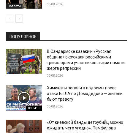
05.08.2026
Новости
ПОПУЛЯРНОЕ
В Сандармохе казаки и «Русская
община» окружали российскими
триколорами участников акции памяти
жертв репрессий
05.08.2026
Химикаты попали в водоемы после
атаки БПЛА по Домодедово — жители
бьют тревогу
05.08.2026
00:04:39
«От киевской банды детоубийц можно
ожидать чего угодно». Памфилова