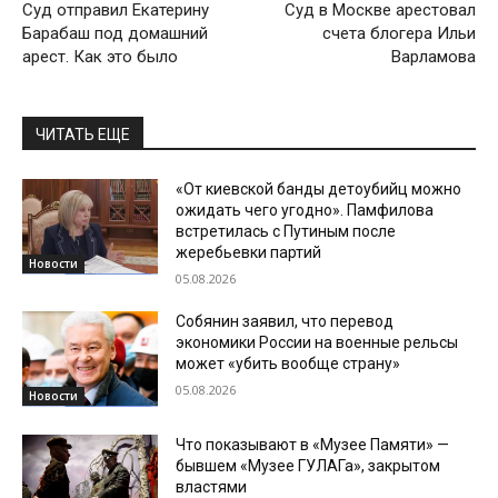
Суд отправил Екатерину
Суд в Москве арестовал
Барабаш под домашний
счета блогера Ильи
арест. Как это было
Варламова
ЧИТАТЬ ЕЩЕ
«От киевской банды детоубийц можно
ожидать чего угодно». Памфилова
встретилась с Путиным после
жеребьевки партий
Новости
05.08.2026
Собянин заявил, что перевод
экономики России на военные рельсы
может «убить вообще страну»
05.08.2026
Новости
Что показывают в «Музее Памяти» —
бывшем «Музее ГУЛАГа», закрытом
властями