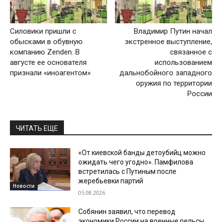
Силовики пришли с
Владимир Путин начал
обысками в обувную
экстренное выступление,
компанию Zenden. В
связанное с
августе ее основателя
использованием
признали «иноагентом»
дальнобойного западного
оружия по территории
России
ЧИТАТЬ ЕЩЕ
«От киевской банды детоубийц можно
ожидать чего угодно». Памфилова
встретилась с Путиным после
жеребьевки партий
Новости
05.08.2026
Собянин заявил, что перевод
экономики России на военные рельсы