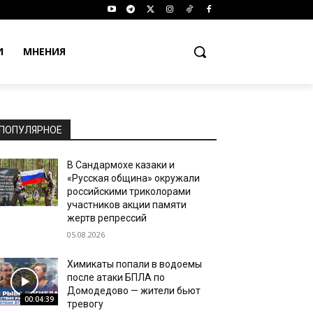
И
МНЕНИЯ
ПОПУЛЯРНОЕ
В Сандармохе казаки и
«Русская община» окружали
российскими триколорами
участников акции памяти
жертв репрессий
05.08.2026
Химикаты попали в водоемы
после атаки БПЛА по
Домодедово — жители бьют
00:04:39
тревогу