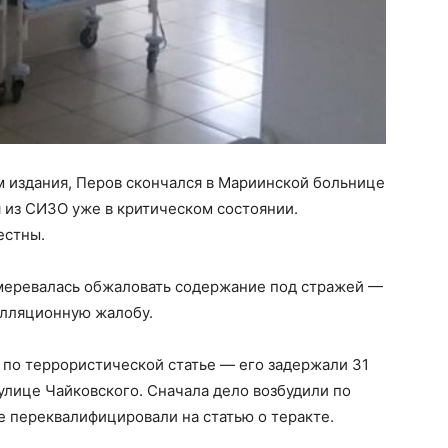
 издания, Перов скончался в Мариинской больнице
я из СИЗО уже в критическом состоянии.
естны.
амеревалась обжаловать содержание под стражей —
елляционную жалобу.
 по террористической статье — его задержали 31
улице Чайковского. Сначала дело возбудили по
 переквалифицировали на статью о теракте.