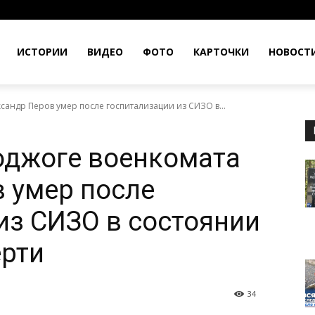
ИСТОРИИ
ВИДЕО
ФОТО
КАРТОЧКИ
НОВОСТ
андр Перов умер после госпитализации из СИЗО в...
оджоге военкомата
 умер после
из СИЗО в состоянии
ерти
34