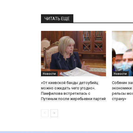
ЧИТАТЬ ЕЩЕ
Новости
Новости
«От киевской банды детоубийц
Собянин за
можно ожидать чего угодно».
экономики 
Памфилова встретилась с
рельсы мож
Путиным после жеребьевки партий
страну»