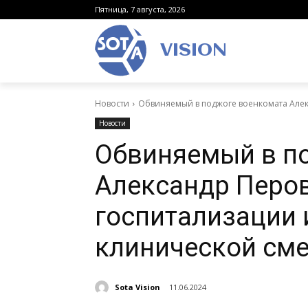
Пятница, 7 августа, 2026
VISION
Новости
Обвиняемый в поджоге военкомата Алекс
Новости
Обвиняемый в п
Александр Перов
госпитализации 
клинической см
Sota Vision
11.06.2024