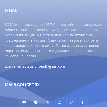
О НАС
SOTAvision (сокращенно SOTA) — российское независимое
общественно-политическое медиа, сфокусированное на
освещении нарушения прав человека и политическом
преследовании в России. Издание за счет развитой сети
корреспондентов освещает события из разных регионов
мира, но большая часть его журналистов продолжают
работать в России.
Для связи:
sotavisionsend@gmail.com
МЫ В СОЦСЕТЯХ