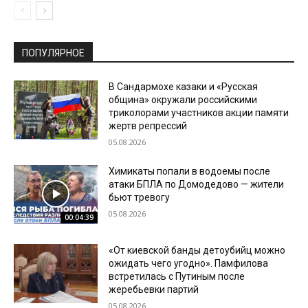
ПОПУЛЯРНОЕ
В Сандармохе казаки и «Русская
община» окружали российскими
триколорами участников акции памяти
жертв репрессий
05.08.2026
Химикаты попали в водоемы после
атаки БПЛА по Домодедово — жители
бьют тревогу
05.08.2026
00:04:39
«От киевской банды детоубийц можно
ожидать чего угодно». Памфилова
встретилась с Путиным после
жеребьевки партий
05.08.2026