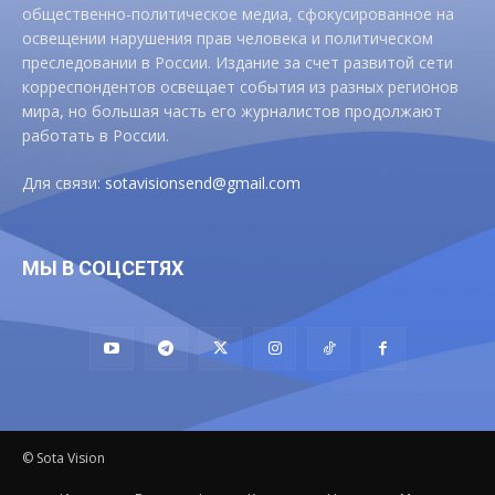
общественно-политическое медиа, сфокусированное на
освещении нарушения прав человека и политическом
преследовании в России. Издание за счет развитой сети
корреспондентов освещает события из разных регионов
мира, но большая часть его журналистов продолжают
работать в России.
Для связи:
sotavisionsend@gmail.com
МЫ В СОЦСЕТЯХ
© Sota Vision