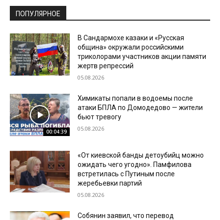
ПОПУЛЯРНОЕ
В Сандармохе казаки и «Русская
община» окружали российскими
триколорами участников акции памяти
жертв репрессий
05.08.2026
Химикаты попали в водоемы после
атаки БПЛА по Домодедово — жители
бьют тревогу
05.08.2026
00:04:39
«От киевской банды детоубийц можно
ожидать чего угодно». Памфилова
встретилась с Путиным после
жеребьевки партий
05.08.2026
Собянин заявил, что перевод