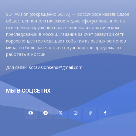
SOTAvision (сокращенно SOTA) — российское независимое
общественно-политическое медиа, сфокусированное на
освещении нарушения прав человека и политическом
преследовании в России. Издание за счет развитой сети
корреспондентов освещает события из разных регионов
мира, но большая часть его журналистов продолжают
работать в России.
Для связи:
sotavisionsend@gmail.com
МЫ В СОЦСЕТЯХ