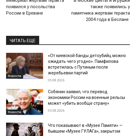
Мемориал жертвам теракта
В Москве цветы и игрушки
появился у посольства
также появились у
России в Ереване
памятника жертвам теракта
2004 года в Беслане
ЧИТАТЬ ЕЩЕ
«От киевской банды детоубийц можно
ожидать чего угодно». Памфилова
встретилась с Путиным после
жеребьевки партий
Новости
05.08.2026
Собянин заявил, что перевод
экономики России на военные рельсы
может «убить вообще страну»
05.08.2026
Новости
Что показывают в «Музее Памяти» —
бывшем «Музее ГУЛАГа», закрытом