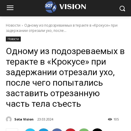
VISION
Новости
Одному из подозреваемых в теракте в «Крокусе» при
задержании отрезали ухо, после...
Новости
Одному из подозреваемых в
теракте в «Крокусе» при
задержании отрезали ухо,
после чего попытались
заставить отрезанную
часть тела съесть
Sota Vision
23.03.2024
105