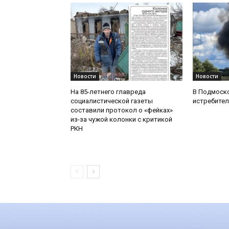
Новости
Новости
На 85-летнего главреда
В Подмоск
социалистической газеты
истребител
составили протокол о «фейках»
из-за чужой колонки с критикой
РКН