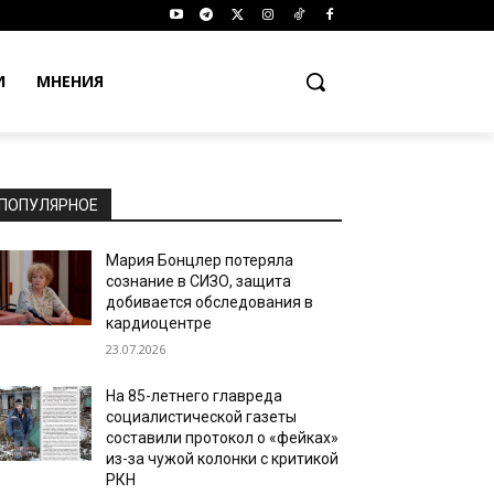
И
МНЕНИЯ
ПОПУЛЯРНОЕ
Мария Бонцлер потеряла
сознание в СИЗО, защита
добивается обследования в
кардиоцентре
23.07.2026
На 85-летнего главреда
социалистической газеты
составили протокол о «фейках»
из-за чужой колонки с критикой
РКН