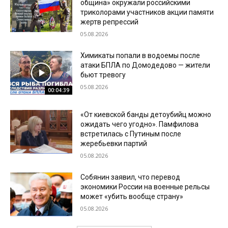
община» окружали российскими
триколорами участников акции памяти
жертв репрессий
05.08.2026
Химикаты попали в водоемы после
атаки БПЛА по Домодедово — жители
бьют тревогу
05.08.2026
00:04:39
«От киевской банды детоубийц можно
ожидать чего угодно». Памфилова
встретилась с Путиным после
жеребьевки партий
05.08.2026
Собянин заявил, что перевод
экономики России на военные рельсы
может «убить вообще страну»
05.08.2026