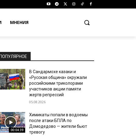
И
МНЕНИЯ
ПОПУЛЯРНОЕ
В Сандармохе казаки и
«Русская община» окружали
российскими триколорами
участников акции памяти
жертв репрессий
05.08.2026
Химикаты попали в водоемы
после атаки БПЛА по
Домодедово — жители бьют
00:04:39
тревогу