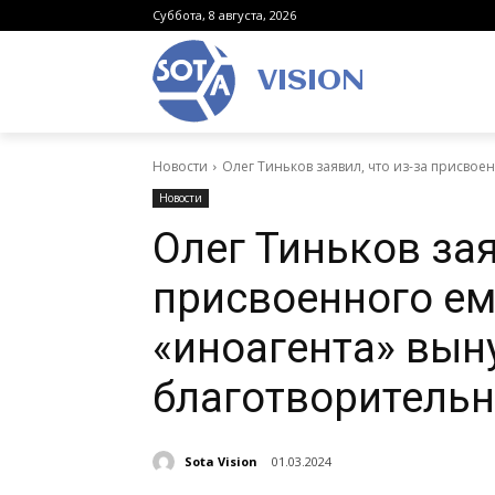
Суббота, 8 августа, 2026
VISION
Новости
Олег Тиньков заявил, что из-за присвоен
Новости
Олег Тиньков зая
присвоенного ем
«иноагента» вын
благотворитель
Sota Vision
01.03.2024