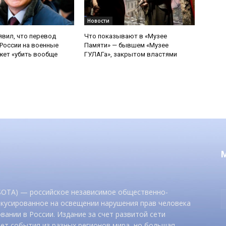
Новости
явил, что перевод
Что показывают в «Музее
России на военные
Памяти» — бывшем «Музее
ет «убить вообще
ГУЛАГа», закрытом властями
 SOTA) — российское независимое общественно-
окусированное на освещении нарушения прав человека
вании в России. Издание за счет развитой сети
ет события из разных регионов мира, но большая