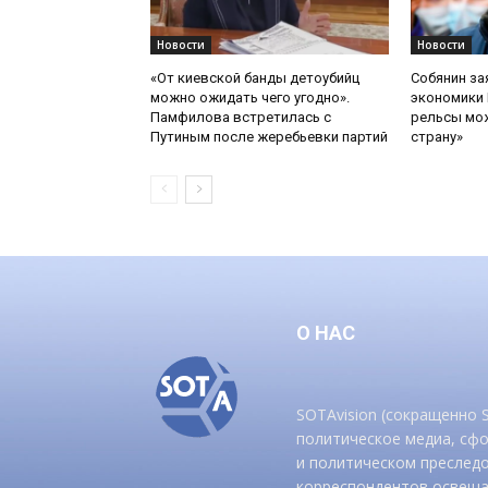
Новости
Новости
«От киевской банды детоубийц
Собянин за
можно ожидать чего угодно».
экономики 
Памфилова встретилась с
рельсы мож
Путиным после жеребьевки партий
страну»
О НАС
SOTAvision (сокращенно
политическое медиа, сф
и политическом преследо
корреспондентов освеща