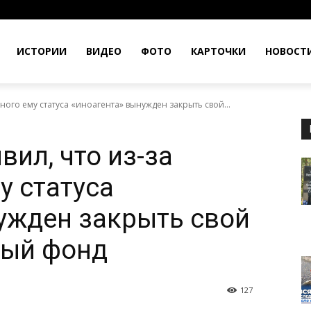
ИСТОРИИ
ВИДЕО
ФОТО
КАРТОЧКИ
НОВОСТ
ного ему статуса «иноагента» вынужден закрыть свой...
вил, что из-за
у статуса
ужден закрыть свой
ный фонд
127