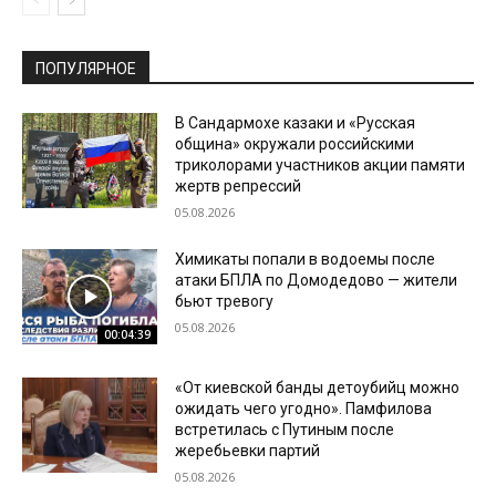
ПОПУЛЯРНОЕ
В Сандармохе казаки и «Русская
община» окружали российскими
триколорами участников акции памяти
жертв репрессий
05.08.2026
Химикаты попали в водоемы после
атаки БПЛА по Домодедово — жители
бьют тревогу
05.08.2026
00:04:39
«От киевской банды детоубийц можно
ожидать чего угодно». Памфилова
встретилась с Путиным после
жеребьевки партий
05.08.2026