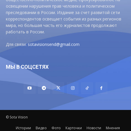
освещении нарушения прав человека и политическом
преследовании в России. Издание за счет развитой сети
корреспондентов освещает события из разных регионов
мира, но большая часть его журналистов продолжают
работать в России.
Для связи:
sotavisionsend@gmail.com
МЫ В СОЦСЕТЯХ
© Sota Vision
Истории
Видео
Фото
Карточки
Новости
Мнения