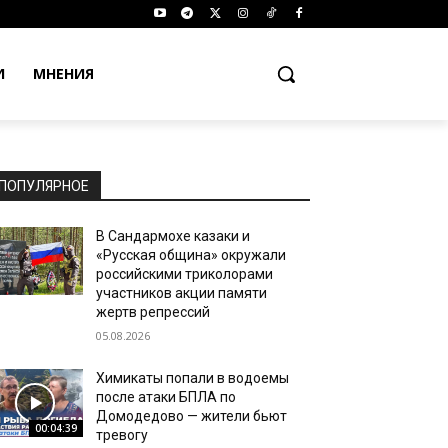
И
МНЕНИЯ
ПОПУЛЯРНОЕ
В Сандармохе казаки и
«Русская община» окружали
российскими триколорами
участников акции памяти
жертв репрессий
05.08.2026
Химикаты попали в водоемы
после атаки БПЛА по
Домодедово — жители бьют
00:04:39
тревогу