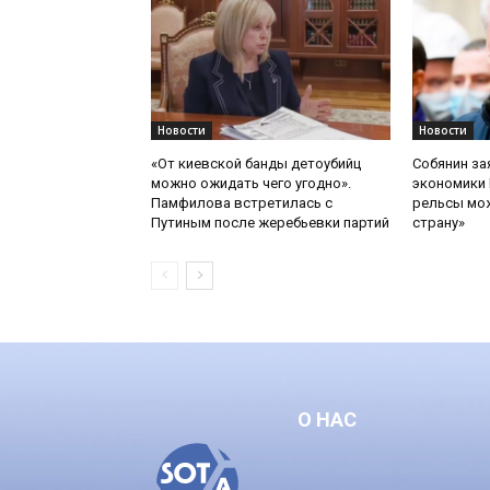
Новости
Новости
«От киевской банды детоубийц
Собянин за
можно ожидать чего угодно».
экономики 
Памфилова встретилась с
рельсы мож
Путиным после жеребьевки партий
страну»
О НАС