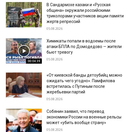
В Сандармохе казаки и «Русская
община» окружали российскими
триколорами участников акции памяти
жертв репрессий
05.08.2026
Химикаты попали в водоемы после
атаки БПЛА по Домодедово — жители
бьют тревогу
05.08.2026
00:04:39
«От киевской банды детоубийц можно
ожидать чего угодно». Памфилова
встретилась с Путиным после
жеребьевки партий
05.08.2026
Собянин заявил, что перевод
экономики России на военные рельсы
может «убить вообще страну»
05.08.2026