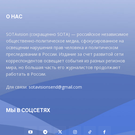
О НАС
SOTAvision (сокращенно SOTA) — российское независимое
общественно-политическое медиа, сфокусированное на
освещении нарушения прав человека и политическом
преследовании в России. Издание за счет развитой сети
корреспондентов освещает события из разных регионов
мира, но большая часть его журналистов продолжают
работать в России.
Для связи:
sotavisionsend@gmail.com
МЫ В СОЦСЕТЯХ