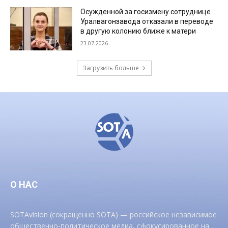
Осужденной за госизмену сотруднице
Уралвагонзавода отказали в переводе
в другую колонию ближе к матери
23.07.2026
Загрузить больше
О НАС
SOTAvision (сокращенно SOTA) — российское независимое
общественно-политическое медиа, сфокусированное на