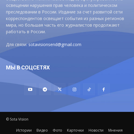
освещении нарушения прав человека и политическом
преследовании в России. Издание за счет развитой сети
корреспондентов освещает события из разных регионов
мира, но большая часть его журналистов продолжают
работать в России.
Для связи:
sotavisionsend@gmail.com
МЫ В СОЦСЕТЯХ
© Sota Vision
Истории
Видео
Фото
Карточки
Новости
Мнения