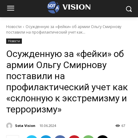
VISION
Новости
Осужденную за «фейки» об армии Ольгу Смирнову
поставили на профилактический учет как...
Новости
Осужденную за «фейки» об
армии Ольгу Смирнову
поставили на
профилактический учет как
«склонную к экстремизму и
терроризму»
Sota Vision
10.06.2024
67