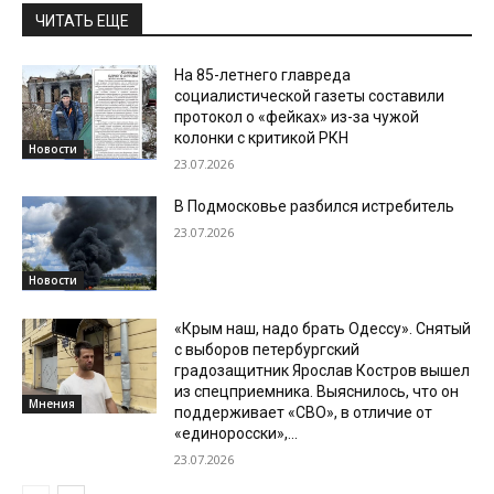
ЧИТАТЬ ЕЩЕ
На 85-летнего главреда
социалистической газеты составили
протокол о «фейках» из-за чужой
колонки с критикой РКН
Новости
23.07.2026
В Подмосковье разбился истребитель
23.07.2026
Новости
«Крым наш, надо брать Одессу». Снятый
с выборов петербургский
градозащитник Ярослав Костров вышел
из спецприемника. Выяснилось, что он
Мнения
поддерживает «СВО», в отличие от
«единоросски»,...
23.07.2026